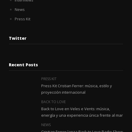
Interviews
News
Press Kit
Twitter
Recent Posts
PRESS KIT
Press Kit Cristian Ferrer: música, estilo y
proyección internacional
BACK TO LOVE
Back to Love en Veles e Vents: música,
energía y una experiencia única frente al mar
NEWS
Cristian Ferrer lanza Back to Love Radio Show